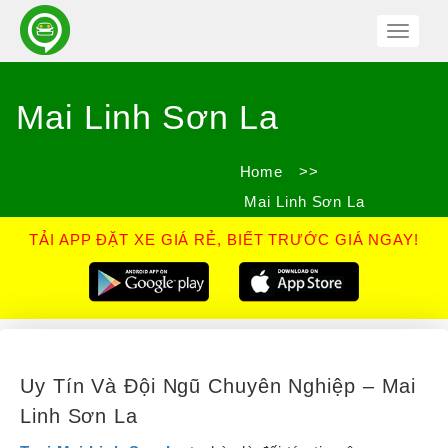
Toggle
Navigat
Mai Linh Sơn La
Home
>>
Mai Linh Sơn La
TẢI APP ĐẶT XE GIÁ RẺ, BIẾT TRƯỚC GIÁ NGAY!
Uy Tín Và Đội Ngũ Chuyên Nghiệp – Mai
Linh Sơn La