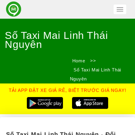
Toggle
Navigat
Số Taxi Mai Linh Thái
Nguyên
Home
>>
Số Taxi Mai Linh Thái
Nguyên
TẢI APP ĐẶT XE GIÁ RẺ, BIẾT TRƯỚC GIÁ NGAY!
Số Taxi Mai Linh Thái Nguyên - Đối