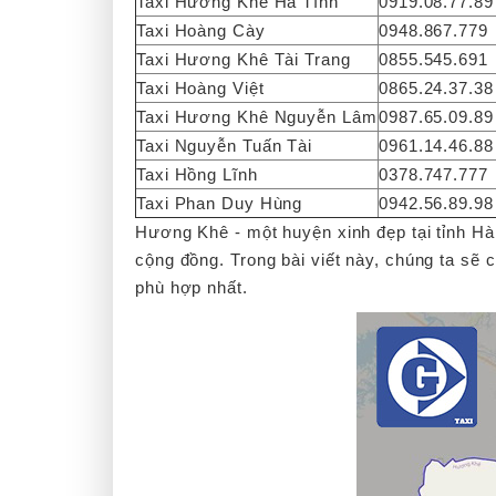
Taxi Hương Khê Hà Tĩnh
0919.08.77.89
Taxi Hoàng Cày
0948.867.779
Taxi Hương Khê Tài Trang
0855.545.691
Taxi Hoàng Việt
0865.24.37.38
Taxi Hương Khê Nguyễn Lâm
0987.65.09.89
Taxi Nguyễn Tuấn Tài
0961.14.46.88
Taxi Hồng Lĩnh
0378.747.777
Taxi Phan Duy Hùng
0942.56.89.98
Hương Khê - một huyện xinh đẹp tại tỉnh Hà 
cộng đồng. Trong bài viết này, chúng ta sẽ
phù hợp nhất.