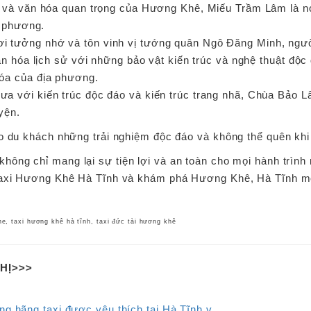
sử và văn hóa quan trọng của Hương Khê, Miếu Trầm Lâm là nơ
a phương.
nơi tưởng nhớ và tôn vinh vị tướng quân Ngô Đăng Minh, ngườ
văn hóa lịch sử với những bảo vật kiến trúc và nghệ thuật độc
óa của địa phương.
ưa với kiến trúc độc đáo và kiến trúc trang nhã, Chùa Bảo Lâ
yện.
ho du khách những trải nghiệm độc đáo và không thể quên kh
không chỉ mang lại sự tiện lợi và an toàn cho mọi hành trình
Taxi Hương Khê Hà Tĩnh và khám phá Hương Khê, Hà Tĩnh một
he, taxi hương khê hà tĩnh, taxi đức tài hương khê
THỊ>>>
g hãng taxi được yêu thích tại Hà Tĩnh v