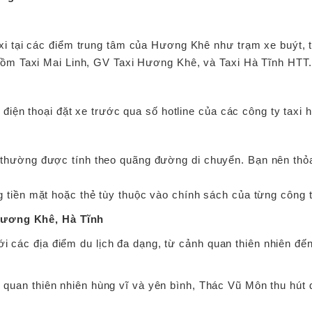
axi tại các điểm trung tâm của Hương Khê như trạm xe buýt, t
 gồm Taxi Mai Linh, GV Taxi Hương Khê, và Taxi Hà Tĩnh HTT.
ọi điện thoại đặt xe trước qua số hotline của các công ty tax
hường được tính theo quãng đường di chuyển. Bạn nên thỏa t
 tiền mặt hoặc thẻ tùy thuộc vào chính sách của từng công t
Hương Khê, Hà Tĩnh
i các địa điểm du lịch đa dạng, từ cảnh quan thiên nhiên đế
 quan thiên nhiên hùng vĩ và yên bình, Thác Vũ Môn thu hút