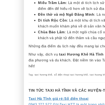
Miếu Trầm Lâm
: Là một di tích lịch 
điểm đến để hiểu rõ hơn về lịch sử đị
Đền thờ và mộ Ngô Đăng Minh
: Là 
Di tích Rộc Cồn
: Là một khu di tích 
khách muốn khám phá về di sản văn h
Chùa Bảo Lâm
: Là một ngôi chùa cổ x
khách và phật tử đến thăm và cầu ngu
Những địa điểm du lịch này đều mang lại c
Như vậy, dịch vụ
taxi Hương Khê Hà Tĩnh
địa phương và du khách. Đặt niềm tin vào 
hết!
Tag: taxi hương khê, số điện thoại taxi hương khê, taxi huong k
TIN TỨC TAXI HÀ TĨNH VÀ CÁC HUYỆN-
Taxi Hà Tĩnh giá rẻ:Số điện thoại
0943.277.577 GV-Taxi HTT là một trong nhữn