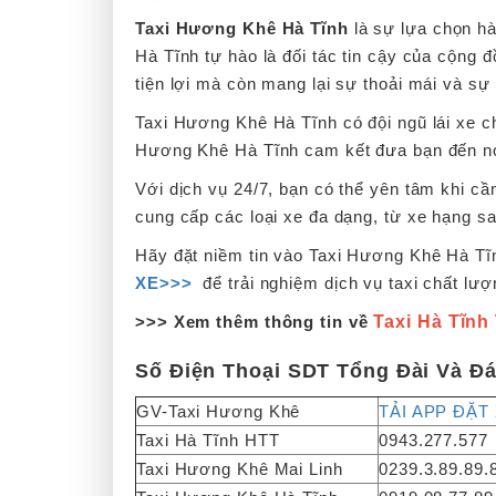
Taxi Hương Khê Hà Tĩnh
là sự lựa chọn hà
Hà Tĩnh tự hào là đối tác tin cậy của cộng
tiện lợi mà còn mang lại sự thoải mái và sự
Taxi Hương Khê Hà Tĩnh có đội ngũ lái xe ch
Hương Khê Hà Tĩnh cam kết đưa bạn đến nơ
Với dịch vụ 24/7, bạn có thể yên tâm khi c
cung cấp các loại xe đa dạng, từ xe hạng sa
Hãy đặt niềm tin vào Taxi Hương Khê Hà Tĩn
XE>>>
để trải nghiệm dịch vụ taxi chất lượ
>>> Xem thêm thông tin về
Taxi Hà Tĩnh
Số Điện Thoại SDT Tổng Đài Và Đ
GV-Taxi Hương Khê
TẢI APP ĐẶT
Taxi Hà Tĩnh HTT
0943.277.577
Taxi Hương Khê Mai Linh
0239.3.89.89.