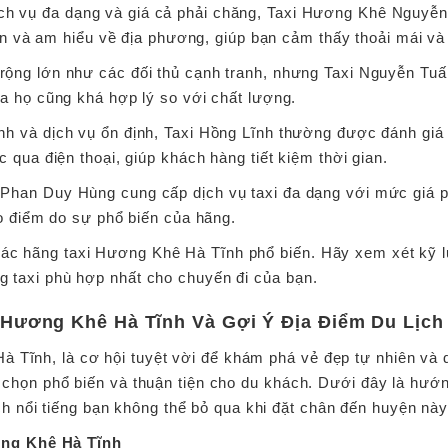
ịch vụ đa dạng và giá cả phải chăng, Taxi Hương Khê Nguyễn
iện và am hiểu về địa phương, giúp bạn cảm thấy thoải mái và
rộng lớn như các đối thủ cạnh tranh, nhưng Taxi Nguyễn Tuấn
a họ cũng khá hợp lý so với chất lượng.
nh và dịch vụ ổn định, Taxi Hồng Lĩnh thường được đánh giá
 qua điện thoại, giúp khách hàng tiết kiệm thời gian.
i Phan Duy Hùng cung cấp dịch vụ taxi đa dạng với mức giá ph
ao điểm do sự phổ biến của hãng.
các hãng taxi Hương Khê Hà Tĩnh phổ biến. Hãy xem xét kỹ l
ng taxi phù hợp nhất cho chuyến đi của bạn.
Hương Khê Hà Tĩnh Và Gợi Ý Địa Điểm Du Lịch 
 Tĩnh, là cơ hội tuyệt vời để khám phá vẻ đẹp tự nhiên và di
ựa chọn phổ biến và thuận tiện cho du khách. Dưới đây là hướ
ch nổi tiếng bạn không thể bỏ qua khi đặt chân đến huyện này
ng Khê Hà Tĩnh