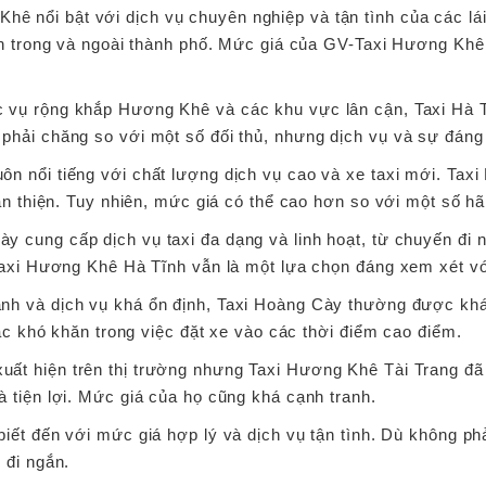
hê nổi bật với dịch vụ chuyên nghiệp và tận tình của các lái
ch trong và ngoài thành phố. Mức giá của GV-Taxi Hương Khê
c vụ rộng khắp Hương Khê và các khu vực lân cận, Taxi Hà 
hải chăng so với một số đối thủ, nhưng dịch vụ và sự đáng 
luôn nổi tiếng với chất lượng dịch vụ cao và xe taxi mới. Tax
ân thiện. Tuy nhiên, mức giá có thể cao hơn so với một số h
này cung cấp dịch vụ taxi đa dạng và linh hoạt, từ chuyến đi
 Taxi Hương Khê Hà Tĩnh vẫn là một lựa chọn đáng xem xét v
anh và dịch vụ khá ổn định, Taxi Hoàng Cày thường được kh
oặc khó khăn trong việc đặt xe vào các thời điểm cao điểm.
xuất hiện trên thị trường nhưng Taxi Hương Khê Tài Trang đ
 tiện lợi. Mức giá của họ cũng khá cạnh tranh.
biết đến với mức giá hợp lý và dịch vụ tận tình. Dù không p
 đi ngắn.