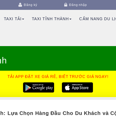
Đăng ký
Đăng nhập
TAXI TẢI
TAXI TỈNH THÀNH
CẨM NANG DU L
nh
TẢI APP ĐẶT XE GIÁ RẺ, BIẾT TRƯỚC GIÁ NGAY!
nh: Lựa Chọn Hàng Đầu Cho Du Khách và 