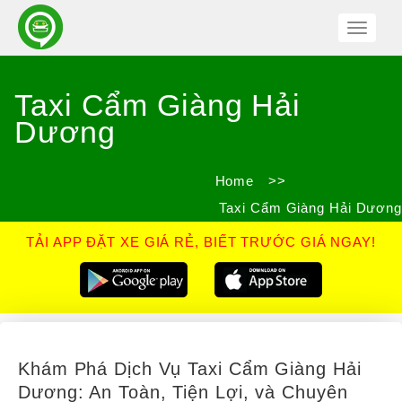
Toggle
Navigat
Taxi Cẩm Giàng Hải
Dương
Home
>>
Taxi Cẩm Giàng Hải Dương
TẢI APP ĐẶT XE GIÁ RẺ, BIẾT TRƯỚC GIÁ NGAY!
Khám Phá Dịch Vụ Taxi Cẩm Giàng Hải
Dương: An Toàn, Tiện Lợi, và Chuyên