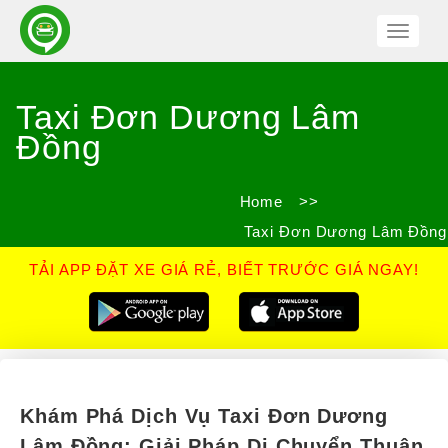
Toggle
Navigat
Taxi Đơn Dương Lâm
Đồng
Home
>>
Taxi Đơn Dương Lâm Đồng
TẢI APP ĐẶT XE GIÁ RẺ, BIẾT TRƯỚC GIÁ NGAY!
Khám Phá Dịch Vụ Taxi Đơn Dương
Lâm Đồng: Giải Pháp Di Chuyển Thuận