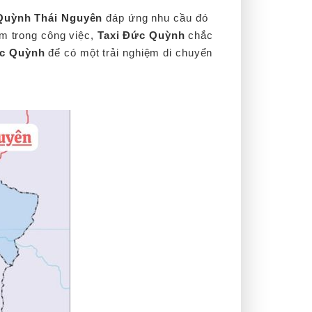
Quỳnh Thái Nguyên
đáp ứng nhu cầu đó
âm trong công việc,
Taxi Đức Quỳnh
chắc
ức Quỳnh
để có một trải nghiệm di chuyển