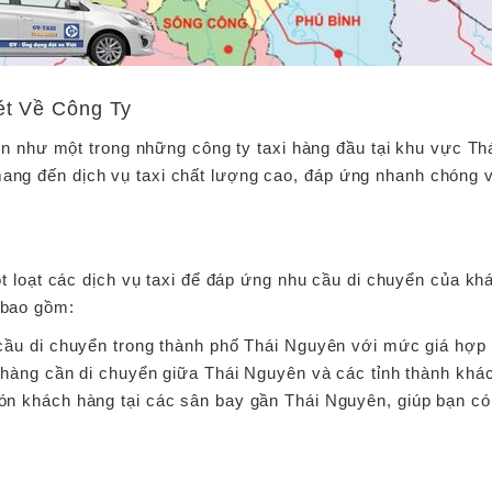
ét Về Công Ty
n như một trong những công ty taxi hàng đầu tại khu vực Thá
mang đến dịch vụ taxi chất lượng cao, đáp ứng nhanh chóng 
 loạt các dịch vụ taxi để đáp ứng nhu cầu di chuyển của k
 bao gồm:
cầu di chuyển trong thành phố Thái Nguyên với mức giá hợp l
hàng cần di chuyển giữa Thái Nguyên và các tỉnh thành khác
ón khách hàng tại các sân bay gần Thái Nguyên, giúp bạn có