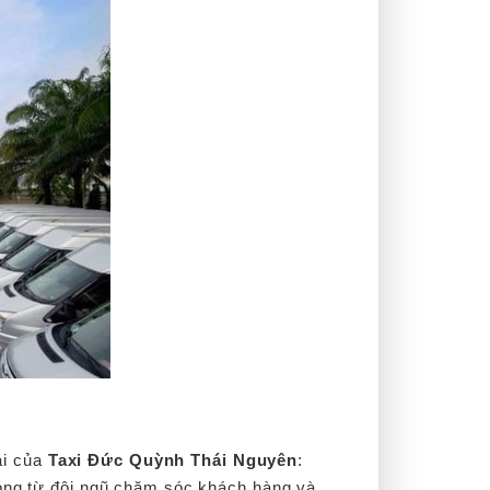
ại của
Taxi Đức Quỳnh Thái Nguyên
:
chóng từ đội ngũ chăm sóc khách hàng và