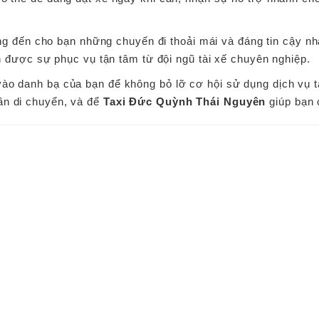
 đến cho bạn những chuyến đi thoải mái và đáng tin cậy nhất
ận được sự phục vụ tận tâm từ đội ngũ tài xế chuyên nghiệp.
ào danh bạ của bạn để không bỏ lỡ cơ hội sử dụng dịch vụ ta
ần di chuyển, và để
Taxi Đức Quỳnh Thái Nguyên
giúp bạn 