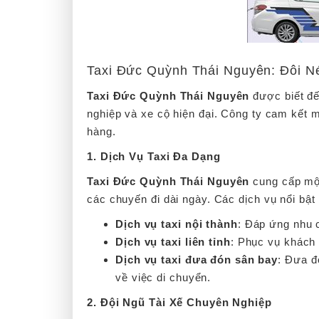
Taxi Đức Quỳnh Thái Nguyên: Đôi N
Taxi Đức Quỳnh Thái Nguyên
được biết đế
nghiệp và xe cộ hiện đại. Công ty cam kết 
hàng.
1. Dịch Vụ Taxi Đa Dạng
Taxi Đức Quỳnh Thái Nguyên
cung cấp một
các chuyến đi dài ngày. Các dịch vụ nổi bật
Dịch vụ taxi nội thành
: Đáp ứng nhu 
Dịch vụ taxi liên tỉnh
: Phục vụ khách 
Dịch vụ taxi đưa đón sân bay
: Đưa đ
về việc di chuyển.
2. Đội Ngũ Tài Xế Chuyên Nghiệp