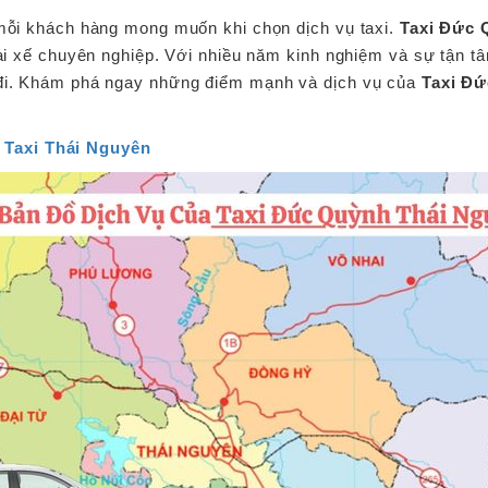
 mỗi khách hàng mong muốn khi chọn dịch vụ taxi.
Taxi Đức 
tài xế chuyên nghiệp. Với nhiều năm kinh nghiệm và sự tận t
 đi. Khám phá ngay những điểm mạnh và dịch vụ của
Taxi Đ
 Taxi Thái Nguyên