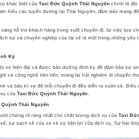
 sự khác biệt của
Taxi Đức Quỳnh Thái Nguyên
chính là độ
à am hiểu các tuyến đường tại Thái Nguyên, đảm bảo mang đến 
 sàng hỗ trợ khách hàng trong suốt chuyến đi, từ việc lựa 
 lịch sự và chuyên nghiệp của tài xế là một trong những yếu 
ịnh Kỳ
ội xe hiện đại và được bảo dưỡng định kỳ để đảm bảo sự an
hi và công nghệ tiên tiến, mang lại trải nghiệm di chuyển thoả
sinh và bảo trì xe để mỗi chuyến đi đều diễn ra suôn sẻ. Đi
h vụ của
Taxi Đức Quỳnh Thái Nguyên
.
c Quỳnh Thái Nguyên
minh chứng rõ ràng nhất cho chất lượng dịch vụ của
Taxi Đứ
xế, sự sạch sẽ của xe và sự tiện lợi của dịch vụ. Sự hài lò