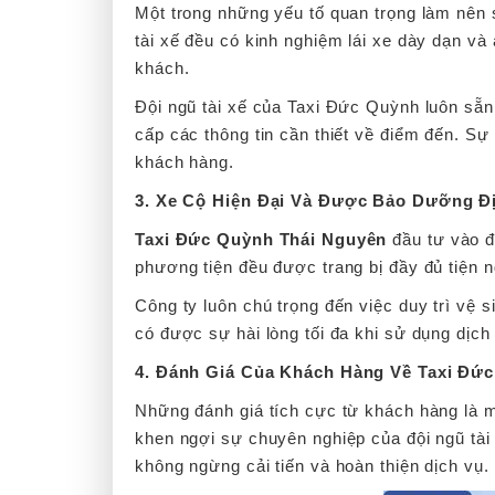
Một trong những yếu tố quan trọng làm nên
tài xế đều có kinh nghiệm lái xe dày dạn v
khách.
Đội ngũ tài xế của Taxi Đức Quỳnh luôn sẵn
cấp các thông tin cần thiết về điểm đến. Sự
khách hàng.
3. Xe Cộ Hiện Đại Và Được Bảo Dưỡng Đ
Taxi Đức Quỳnh Thái Nguyên
đầu tư vào đ
phương tiện đều được trang bị đầy đủ tiện ng
Công ty luôn chú trọng đến việc duy trì vệ 
có được sự hài lòng tối đa khi sử dụng dịc
4. Đánh Giá Của Khách Hàng Về Taxi Đứ
Những đánh giá tích cực từ khách hàng là 
khen ngợi sự chuyên nghiệp của đội ngũ tài 
không ngừng cải tiến và hoàn thiện dịch vụ.