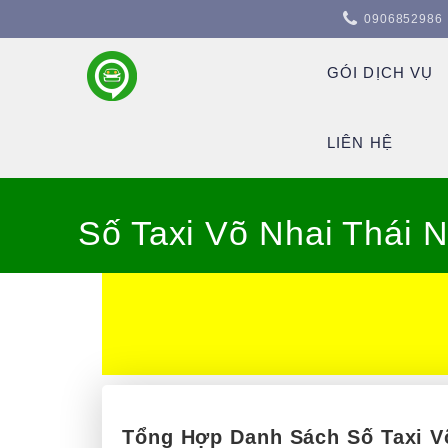
0906852986
GÓI DỊCH VỤ
LIÊN HỆ
Số Taxi Võ Nhai Thái 
Tổng Hợp Danh Sách Số Taxi Võ