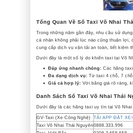
Tổng Quan Về Số Taxi Võ Nhai Th
Trong những năm gần đây, nhu cầu sử dụng t
cá nhân không phải lúc nào cũng thuận lợi, 
cung cấp dịch vụ vận tải an toàn, tiết kiệm t
Dưới đây là một số lý do khiến taxi tại Võ
Đáp ứng nhanh chóng:
Các hãng taxi
Đa dạng dịch vụ:
Từ taxi 4 chỗ, 7 ch
Giá cả hợp lý:
Với bảng giá rõ ràng, 
Danh Sách Số Taxi Võ Nhai Thái 
Dưới đây là các hãng taxi uy tín tại Võ Nhai
GV-Taxi (Xe Công Nghệ)
TẢI APP ĐẶT XE
Taxi Võ Nhai Thái Nguyên
0888.333.996
Taxi Việt Bắc
0208.3.658.658