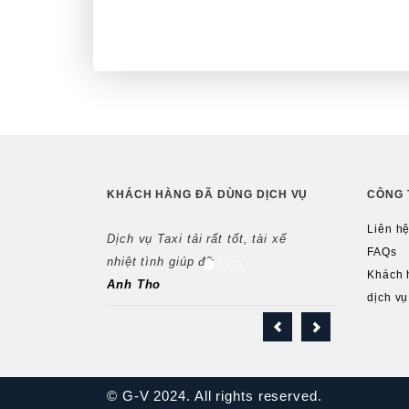
KHÁCH HÀNG ĐÃ DÙNG DỊCH VỤ
CÔNG 
Liên h
Dịch vụ Taxi tải rất tốt, tài xế
FAQs
nhiệt tình giúp đỡ
Khách 
Anh Tho
dịch vụ
© G-V 2024. All rights reserved.