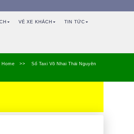
ỊCH
VÉ XE KHÁCH
TIN TỨC
Home
>>
Số Taxi Võ Nhai Thái Nguyên