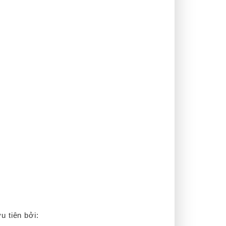
.
u tiên bởi: