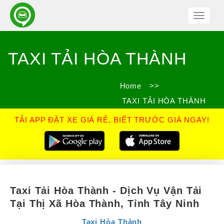
Toggle
Navigat
TAXI TẢI HÒA THÀNH
Home
>>
TAXI TẢI HÒA THÀNH
TẢI APP ĐẶT XE GIÁ RẺ, BIẾT TRƯỚC GIÁ NGAY!
Taxi Tải Hòa Thành - Dịch Vụ Vận Tải
Tại Thị Xã Hòa Thành, Tỉnh Tây Ninh
Taxi Hòa Thành