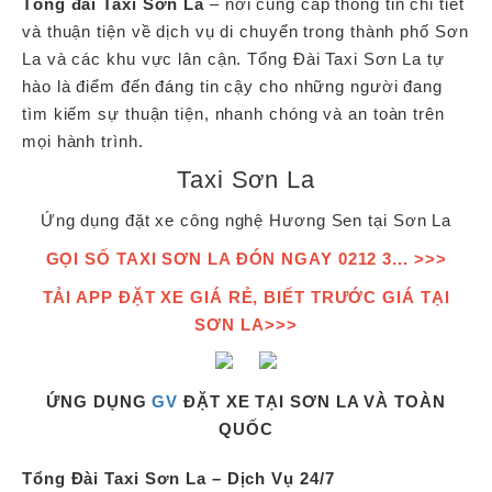
Tổng đài Taxi Sơn La
– nơi cung cấp thông tin chi tiết
và thuận tiện về dịch vụ di chuyển trong thành phố Sơn
La và các khu vực lân cận. Tổng Đài Taxi Sơn La tự
hào là điểm đến đáng tin cậy cho những người đang
tìm kiếm sự thuận tiện, nhanh chóng và an toàn trên
mọi hành trình.
Taxi Sơn La
Ứng dụng đặt xe công nghệ Hương Sen tại Sơn La
GỌI SỐ TAXI SƠN LA ĐÓN NGAY 0212 3... >>>
TẢI APP ĐẶT XE GIÁ RẺ, BIẾT TRƯỚC GIÁ TẠI
SƠN LA>>>
ỨNG DỤNG
GV
ĐẶT XE TẠI SƠN LA VÀ TOÀN
QUỐC
Tổng Đài Taxi Sơn La – Dịch Vụ 24/7