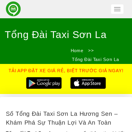
Toggle
Navigat
Tổng Đài Taxi Sơn La
Home
>>
Tổng Đài Taxi Sơn La
TẢI APP ĐẶT XE GIÁ RẺ, BIẾT TRƯỚC GIÁ NGAY!
Số Tổng Đài Taxi Sơn La Hương Sen –
Khám Phá Sự Thuận Lợi Và An Toàn