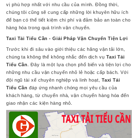
vị phù hợp nhất với nhu cầu của mình. Đồng thời,
chúng tôi cũng sẽ cung cấp những lời khuyên hữu ích
để bạn có thể tiết kiệm chi phí và đảm bảo an toàn cho
hàng hóa trong quá trình vận chuyển.
Taxi Tải Tiểu Cần - Giải Pháp Vận Chuyển Tiện Lợi
Trước khi đi sâu vào giới thiệu các hãng vận tải lớn,
chúng ta không thể không nhắc đến dịch vụ
Taxi Tải
Tiểu Cần
. Đây là một lựa chọn phổ biến và tiện lợi cho
những nhu cầu vận chuyển nhỏ lẻ hoặc cấp bách. Với
đội ngũ tài xế chuyên nghiệp và linh hoạt,
Taxi Tải
Tiểu Cần
đáp ứng nhanh chóng mọi yêu cầu của
khách hàng, từ chuyển nhà, vận chuyển hàng hóa đến
giao nhận các kiện hàng nhỏ.