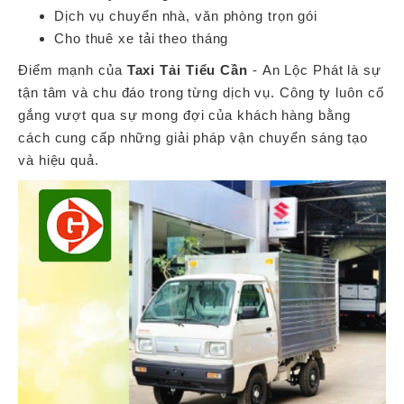
Dịch vụ chuyển nhà, văn phòng trọn gói
Cho thuê xe tải theo tháng
Điểm mạnh của
Taxi Tải Tiểu Cần
- An Lộc Phát là sự
tận tâm và chu đáo trong từng dịch vụ. Công ty luôn cố
gắng vượt qua sự mong đợi của khách hàng bằng
cách cung cấp những giải pháp vận chuyển sáng tạo
và hiệu quả.