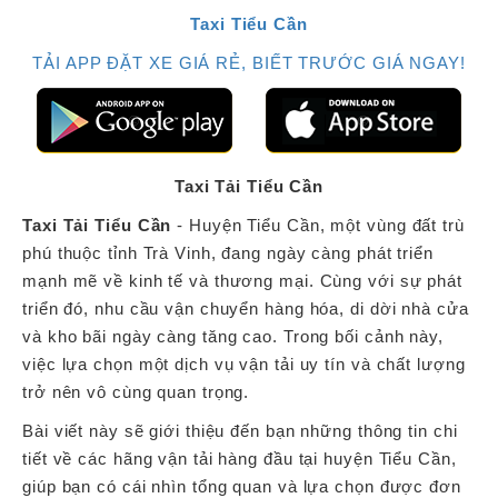
Taxi Tiểu Cần
TẢI APP ĐẶT XE GIÁ RẺ, BIẾT TRƯỚC GIÁ NGAY!
Taxi Tải Tiểu Cần
Taxi Tải Tiểu Cần
- Huyện Tiểu Cần, một vùng đất trù
phú thuộc tỉnh Trà Vinh, đang ngày càng phát triển
mạnh mẽ về kinh tế và thương mại. Cùng với sự phát
triển đó, nhu cầu vận chuyển hàng hóa, di dời nhà cửa
và kho bãi ngày càng tăng cao. Trong bối cảnh này,
việc lựa chọn một dịch vụ vận tải uy tín và chất lượng
trở nên vô cùng quan trọng.
Bài viết này sẽ giới thiệu đến bạn những thông tin chi
tiết về các hãng vận tải hàng đầu tại huyện Tiểu Cần,
giúp bạn có cái nhìn tổng quan và lựa chọn được đơn