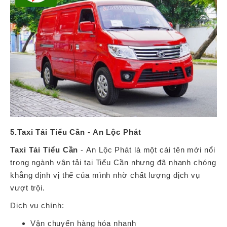
5.Taxi Tải Tiểu Cần - An Lộc Phát
Taxi Tải Tiểu Cần
- An Lộc Phát là một cái tên mới nổi
trong ngành vận tải tại Tiểu Cần nhưng đã nhanh chóng
khẳng định vị thế của mình nhờ chất lượng dịch vụ
vượt trội.
Dịch vụ chính:
Vận chuyển hàng hóa nhanh