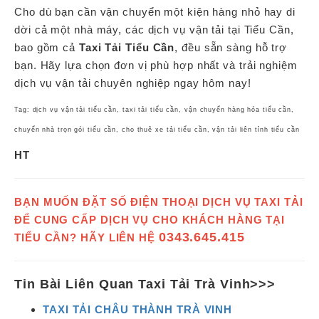
Cho dù bạn cần vận chuyển một kiện hàng nhỏ hay di
dời cả một nhà máy, các dịch vụ vận tải tại Tiểu Cần,
bao gồm cả
Taxi Tải Tiểu Cần
, đều sẵn sàng hỗ trợ
bạn. Hãy lựa chọn đơn vị phù hợp nhất và trải nghiệm
dịch vụ vận tải chuyên nghiệp ngay hôm nay!
Tag: dịch vụ vận tải tiểu cần, taxi tải tiểu cần, vận chuyển hàng hóa tiểu cần,
chuyển nhà trọn gói tiểu cần, cho thuê xe tải tiểu cần, vận tải liên tỉnh tiểu cần
HT
BẠN MUỐN ĐẶT SỐ ĐIỆN THOẠI DỊCH VỤ TAXI TẢI
ĐỂ CUNG CẤP DỊCH VỤ CHO KHÁCH HÀNG TẠI
0343.645.415
TIỂU CẦN? HÃY LIÊN HỆ
Tin Bài Liên Quan Taxi Tải Trà Vinh>>>
TAXI TẢI CHÂU THÀNH TRÀ VINH