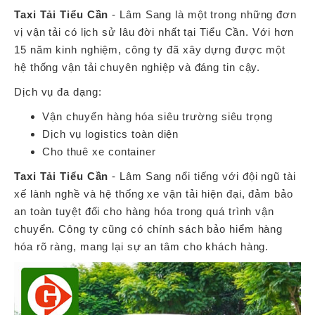
Taxi Tải Tiểu Cần
- Lâm Sang là một trong những đơn
vị vận tải có lịch sử lâu đời nhất tại Tiểu Cần. Với hơn
15 năm kinh nghiệm, công ty đã xây dựng được một
hệ thống vận tải chuyên nghiệp và đáng tin cậy.
Dịch vụ đa dạng:
Vận chuyển hàng hóa siêu trường siêu trọng
Dịch vụ logistics toàn diện
Cho thuê xe container
Taxi Tải Tiểu Cần
- Lâm Sang nổi tiếng với đội ngũ tài
xế lành nghề và hệ thống xe vận tải hiện đại, đảm bảo
an toàn tuyệt đối cho hàng hóa trong quá trình vận
chuyển. Công ty cũng có chính sách bảo hiểm hàng
hóa rõ ràng, mang lại sự an tâm cho khách hàng.