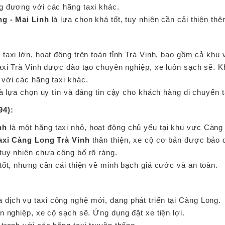
g đương với các hãng taxi khác.
ng - Mai Linh
là lựa chọn khá tốt, tuy nhiên cần cải thiện th
y taxi lớn, hoạt động trên toàn tỉnh Trà Vinh, bao gồm cả kh
axi Trà Vinh được đào tạo chuyên nghiệp, xe luôn sạch sẽ. K
với các hãng taxi khác.
là lựa chọn uy tín và đáng tin cậy cho khách hàng di chuyển 
94):
inh
là một hãng taxi nhỏ, hoạt động chủ yếu tại khu vực Càng
axi Càng Long Trà Vinh
thân thiện, xe cộ cơ bản được bảo
tuy nhiên chưa công bố rõ ràng.
tốt, nhưng cần cải thiện về minh bạch giá cước và an toàn.
:
à dịch vụ taxi công nghệ mới, đang phát triển tại Càng Long.
n nghiệp, xe cộ sạch sẽ. Ứng dụng đặt xe tiện lợi.