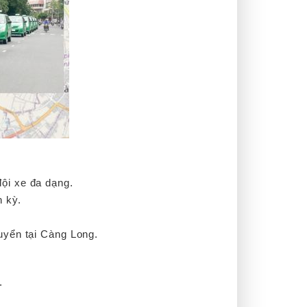
đội xe đa dạng.
h kỳ.
huyển tại Càng Long.
.