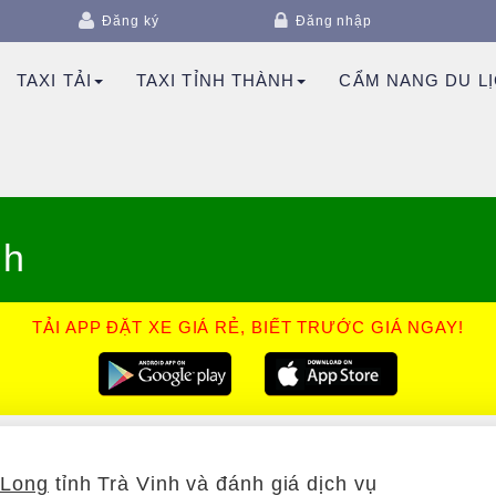
Đăng ký
Đăng nhập
TAXI TẢI
TAXI TỈNH THÀNH
CẨM NANG DU L
nh
TẢI APP ĐẶT XE GIÁ RẺ, BIẾT TRƯỚC GIÁ NGAY!
 Long
tỉnh Trà Vinh và đánh giá dịch vụ