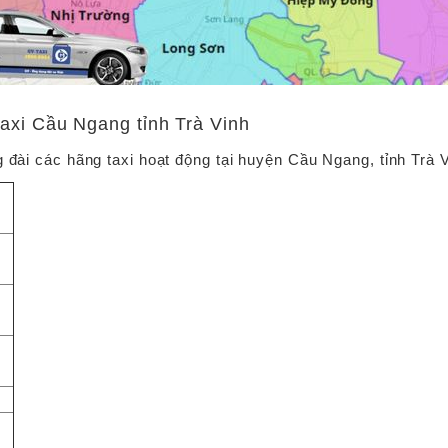
taxi Cầu Ngang tỉnh Trà Vinh
 đài các hãng taxi hoạt động tại huyện Cầu Ngang, tỉnh Trà V