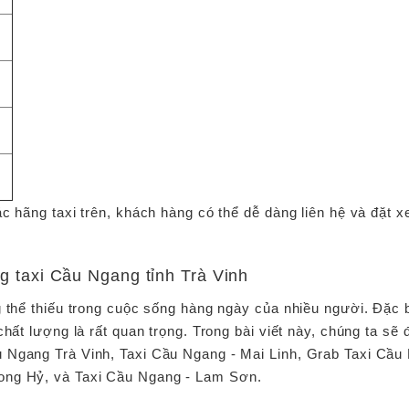
c hãng taxi trên, khách hàng có thể dễ dàng liên hệ và đặt x
ng taxi Cầu Ngang tỉnh Trà Vinh
 thể thiếu trong cuộc sống hàng ngày của nhiều người. Đặc b
hất lượng là rất quan trọng. Trong bài viết này, chúng ta sẽ 
u Ngang Trà Vinh, Taxi Cầu Ngang - Mai Linh, Grab Taxi Cầu
ong Hỷ, và Taxi Cầu Ngang - Lam Sơn.