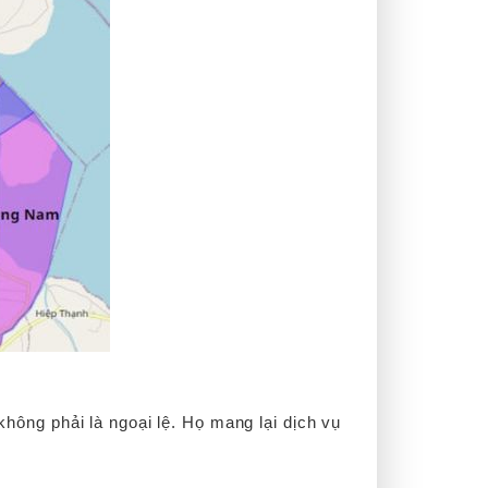
không phải là ngoại lệ. Họ mang lại dịch vụ