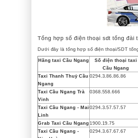
Tổng hợp số điện thoại sdt tổng đài 
Dưới đây là tổng hợp số điện thoại/SDT tổng
Hãng taxi Cầu Ngang
Số điện thoại taxi
Cầu Ngang
Taxi Thanh Thuỷ Cầu
0294.3.86.86.86
Ngang
Taxi Cầu Ngang Trà
0368.558.666
Vinh
Taxi Cầu Ngang - Mai
0294.3.57.57.57
Linh
Grab Taxi Cầu Ngang
1900.19.75
Taxi Cầu Ngang -
0294.3.67.67.67