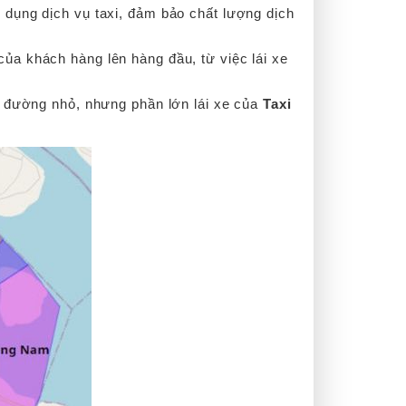
 dụng dịch vụ taxi, đảm bảo chất lượng dịch
ủa khách hàng lên hàng đầu, từ việc lái xe
ến đường nhỏ, nhưng phần lớn lái xe của
Taxi