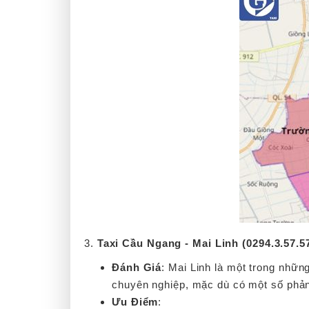
3.
Taxi Cầu Ngang - Mai Linh (0294.3.57.5
Đánh Giá
: Mai Linh là một trong nhữn
chuyên nghiệp, mặc dù có một số phản
Ưu Điểm
: