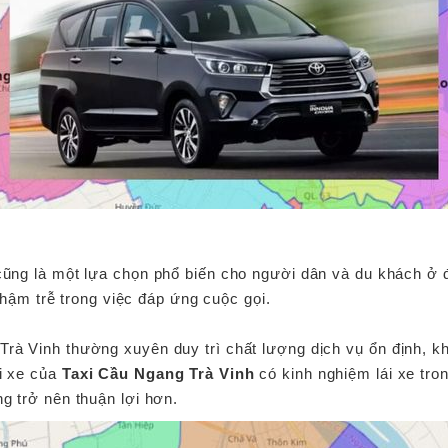
)
ũng là một lựa chọn phổ biến cho người dân và du khách ở đ
hậm trễ trong việc đáp ứng cuộc gọi.
Trà Vinh thường xuyên duy trì chất lượng dịch vụ ổn định, 
ái xe của
Taxi Cầu Ngang Trà Vinh
có kinh nghiệm lái xe tro
ng trở nên thuận lợi hơn.