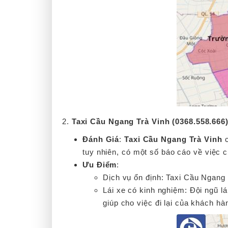
2.
Taxi Cầu Ngang Trà Vinh (0368.558.666
Đánh Giá
:
Taxi Cầu Ngang Trà Vinh
c
tuy nhiên, có một số báo cáo về việc c
Ưu Điểm
:
Dịch vụ ổn định: Taxi Cầu Ngang 
Lái xe có kinh nghiệm: Đội ngũ l
giúp cho việc đi lại của khách hà